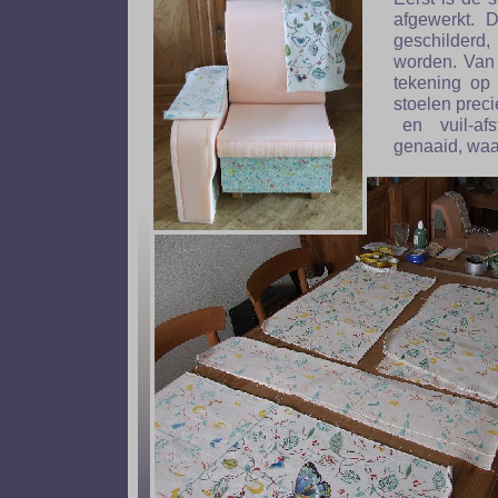
afgewerkt. 
geschilderd
worden. Van 
tekening op
stoelen prec
en vuil-afs
genaaid, waar